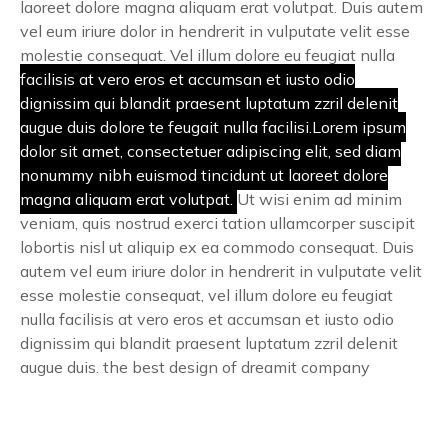
laoreet dolore magna aliquam erat volutpat. Duis autem
vel eum iriure dolor in hendrerit in vulputate velit esse
molestie consequat. Vel illum dolore eu feugiat nulla
facilisis at vero eros et accumsan et iusto odio
dignissim qui blandit praesent luptatum zzril delenit
augue duis dolore te feugait nulla facilisi.Lorem ipsum
dolor sit amet, consectetuer adipiscing elit, sed diam
nonummy nibh euismod tincidunt ut laoreet dolore
magna aliquam erat volutpat.
Ut wisi enim ad minim
veniam, quis nostrud exerci tation ullamcorper suscipit
lobortis nisl ut aliquip ex ea commodo consequat. Duis
autem vel eum iriure dolor in hendrerit in vulputate velit
esse molestie consequat, vel illum dolore eu feugiat
nulla facilisis at vero eros et accumsan et iusto odio
dignissim qui blandit praesent luptatum zzril delenit
augue duis. the best design of dreamit company