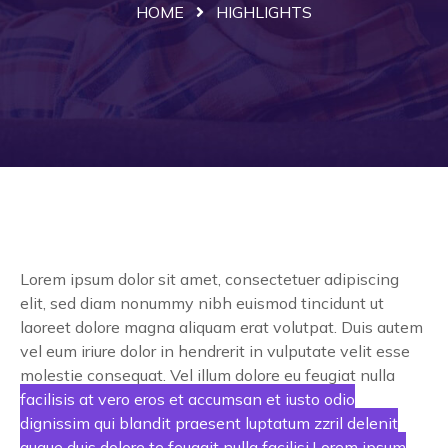
HOME
HIGHLIGHTS
Lorem ipsum dolor sit amet, consectetuer adipiscing
elit, sed diam nonummy nibh euismod tincidunt ut
laoreet dolore magna aliquam erat volutpat. Duis autem
vel eum iriure dolor in hendrerit in vulputate velit esse
molestie consequat. Vel illum dolore eu feugiat nulla
facilisis at vero eros et accumsan et iusto odio
dignissim qui blandit praesent luptatum zzril delenit
augue duis dolore te feugait nulla facilisi.Lorem ipsum